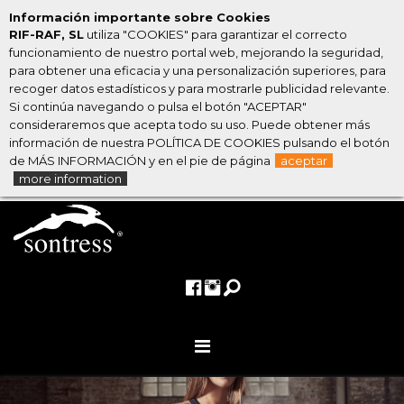
Información importante sobre Cookies
RIF-RAF, SL
utiliza "COOKIES" para garantizar el correcto
funcionamiento de nuestro portal web, mejorando la seguridad,
para obtener una eficacia y una personalización superiores, para
recoger datos estadísticos y para mostrarle publicidad relevante.
Si continúa navegando o pulsa el botón "ACEPTAR"
consideraremos que acepta todo su uso. Puede obtener más
información de nuestra POLÍTICA DE COOKIES pulsando el botón
de MÁS INFORMACIÓN y en el pie de página
aceptar
more information