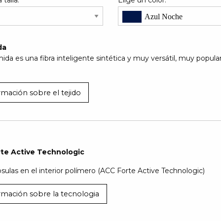
 talla:
Elige un color:
Azul Noche
da
mida es una fibra inteligente sintética y muy versátil, muy popula
rmación sobre el tejido
te Active Technologic
sulas en el interior polímero (ACC Forte Active Technologic)
rmación sobre la tecnologia