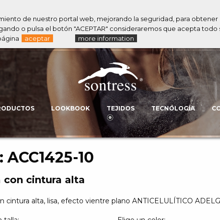
amiento de nuestro portal web, mejorando la seguridad, para obtener 
navegando o pulsa el botón "ACEPTAR" consideraremos que acepta tod
página
aceptar
more information
RODUCTOS
LOOKBOOK
TEJIDOS
TECNOLOGÍA
C
.: ACC1425-10
a con cintura alta
on cintura alta, lisa, efecto vientre plano ANTICELULÍTICO 