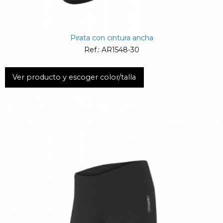
Pirata con cintura ancha
Ref.: AR1548-30
Ver producto y escoger color/talla