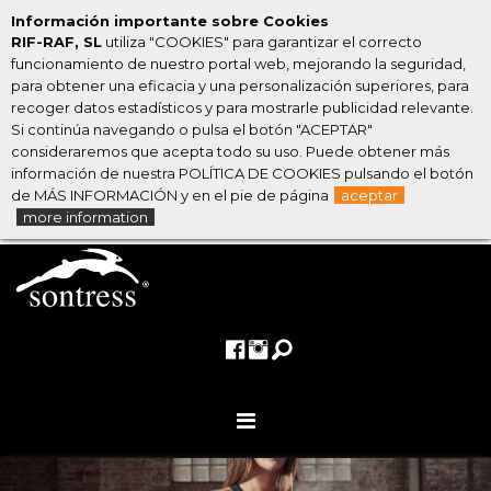
Información importante sobre Cookies
RIF-RAF, SL
utiliza "COOKIES" para garantizar el correcto
funcionamiento de nuestro portal web, mejorando la seguridad,
para obtener una eficacia y una personalización superiores, para
recoger datos estadísticos y para mostrarle publicidad relevante.
Si continúa navegando o pulsa el botón "ACEPTAR"
consideraremos que acepta todo su uso. Puede obtener más
información de nuestra POLÍTICA DE COOKIES pulsando el botón
de MÁS INFORMACIÓN y en el pie de página
aceptar
more information