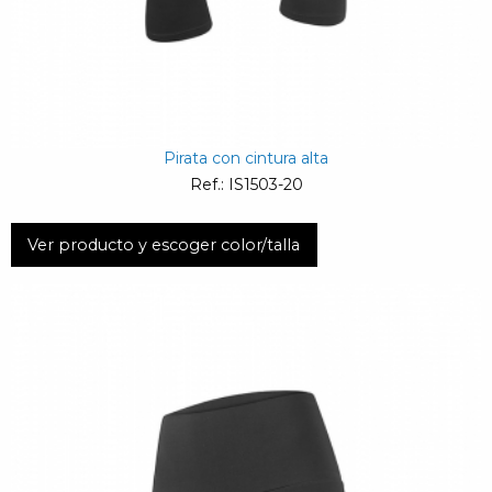
Pirata con cintura alta
Ref.: IS1503-20
Ver producto y escoger color/talla