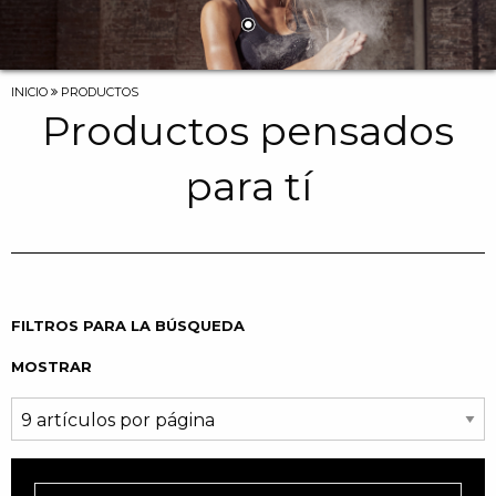
NOSOTROS
LA MARCA
INICIO
PRODUCTOS
EL EQUIPO
Productos pensados
PRODUCTOS
para tí
LOOKBOOK
TEJIDOS
TECNOLOGÍA
FILTROS PARA LA BÚSQUEDA
CONTACTO
MOSTRAR
BLOG